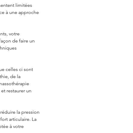
sentent limitées
âce à une approche
nts, votre
façon de faire un
chniques
e celles ci sont
hie, de la
a massothérapie
 et restaurer un
réduire la pression
ort articulaire. La
ptée à votre