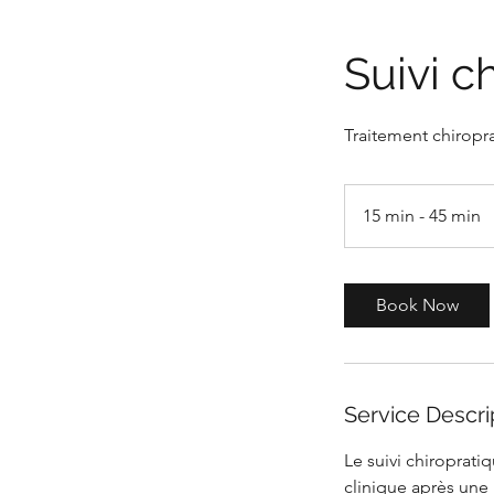
Suivi c
Traitement chiropr
15 min - 45 min
1
5
i
Book Now
n
-
4
5
Service Descri
i
Le suivi chiroprat
n
clinique après une 