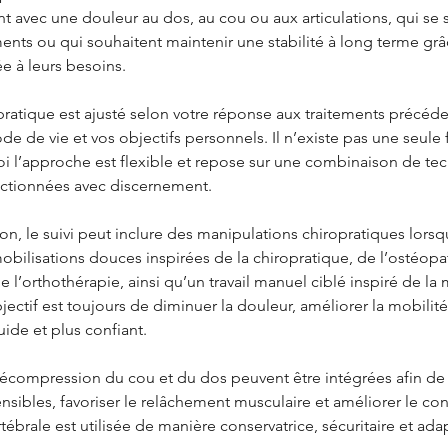
t avec une douleur au dos, au cou ou aux articulations, qui se 
nts ou qui souhaitent maintenir une stabilité à long terme gr
e à leurs besoins.
ratique est ajusté selon votre réponse aux traitements précéde
de de vie et vos objectifs personnels. Il n’existe pas une seule 
uoi l’approche est flexible et repose sur une combinaison de te
ectionnées avec discernement.
on, le suivi peut inclure des manipulations chiropratiques lorsqu
bilisations douces inspirées de la chiropratique, de l’ostéopat
e l’orthothérapie, ainsi qu’un travail manuel ciblé inspiré de l
jectif est toujours de diminuer la douleur, améliorer la mobilité
ide et plus confiant.
écompression du cou et du dos peuvent être intégrées afin de 
ensibles, favoriser le relâchement musculaire et améliorer le conf
brale est utilisée de manière conservatrice, sécuritaire et ada