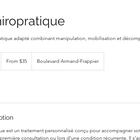
hiropratique
atique adapté combinant manipulation, mobilisation et décomp
From
35
From $35
Boulevard Armand-Frappier
Canadian
dollars
m
ption
m
ique est un traitement personnalisé conçu pour accompagner vot
première consultation ou lors d’une condition récurrente. Il s’