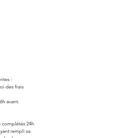
ntes :
i des frais
6h avant.
as complétés 24h
ayant rempli sa