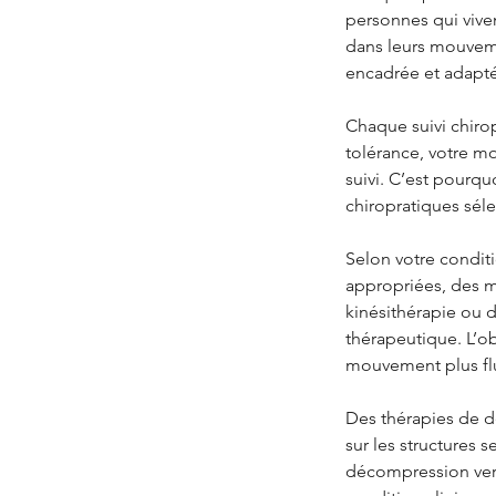
personnes qui viven
dans leurs mouveme
encadrée et adapté
Chaque suivi chirop
tolérance, votre mo
suivi. C’est pourq
chiropratiques sél
Selon votre conditi
appropriées, des mo
kinésithérapie ou d
thérapeutique. L’ob
mouvement plus flu
Des thérapies de d
sur les structures s
décompression verté