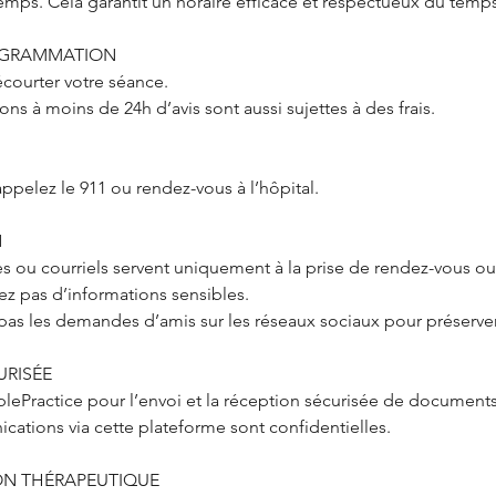
mps. Cela garantit un horaire efficace et respectueux du temp
OGRAMMATION
écourter votre séance.
s à moins de 24h d’avis sont aussi sujettes à des frais.
ppelez le 911 ou rendez-vous à l’hôpital.
N
s ou courriels servent uniquement à la prise de rendez-vous o
ez pas d’informations sensibles.
as les demandes d’amis sur les réseaux sociaux pour préserver 
URISÉE
lePractice pour l’envoi et la réception sécurisée de documents 
cations via cette plateforme sont confidentielles.
ION THÉRAPEUTIQUE