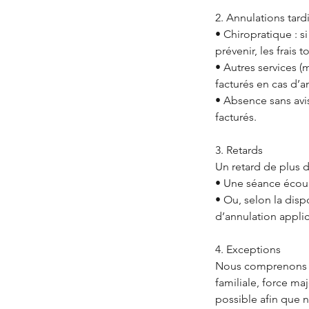
2. Annulations tard
• Chiropratique : s
prévenir, les frais 
• Autres services (m
facturés en cas d’a
• Absence sans avis
facturés.
3. Retards
Un retard de plus d
• Une séance écourt
• Ou, selon la disp
d’annulation appli
4. Exceptions
Nous comprenons qu
familiale, force m
possible afin que 