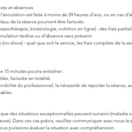
ives et absences
i l’annulation est faite à moins de 24 heures d’avis, ou en cas d
totaux de la séance pourront être facturés.
assothérapie, kinésiologie, nutrition en ligne) : des frais partie
nnulation tardive ou d’absence sans prévenir.
 (no-show) : quel que soit le service, les frais complets de la s
e 15 minutes pourra entraîner :
ée, facturée en totalité.
onibilité du professionnel, la nécessité de reporter la séance, av
cables.
e des situations exceptionnelles peuvent survenir (maladie 
ajeure). Dans ces cas précis, veuillez communiquer avec nous le
nous puissions évaluer la situation avec compréhension.