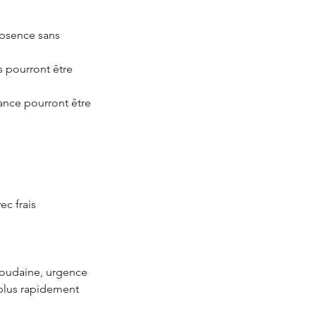
’absence sans
ls pourront être
éance pourront être
ec frais
soudaine, urgence
 plus rapidement