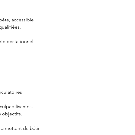
bète, accessible
ualifiées.
te gestationnel,
rculatoires
culpabilisantes.
 objectifs.
permettent de bâtir