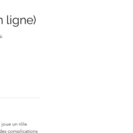
 ligne)
é.
 joue un rôle
n des complications