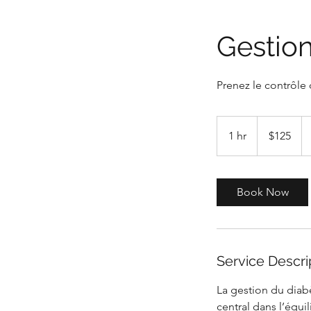
Gestion
Prenez le contrôle 
125
Canadian
1 hr
1
$125
dollars
h
Book Now
Service Descri
La gestion du diab
central dans l’équi