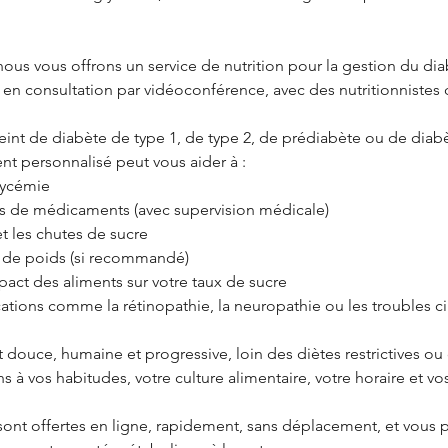
nous vous offrons un service de nutrition pour la gestion du dia
en consultation par vidéoconférence, avec des nutritionnistes q
eint de diabète de type 1, de type 2, de prédiabète ou de diabè
 personnalisé peut vous aider à :
glycémie
s de médicaments (avec supervision médicale)
et les chutes de sucre
te de poids (si recommandé)
act des aliments sur votre taux de sucre
cations comme la rétinopathie, la neuropathie ou les troubles ci
douce, humaine et progressive, loin des diètes restrictives ou 
à vos habitudes, votre culture alimentaire, votre horaire et vos
sont offertes en ligne, rapidement, sans déplacement, et vous 