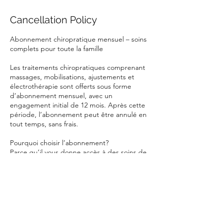
Cancellation Policy
Abonnement chiropratique mensuel – soins
complets pour toute la famille
Les traitements chiropratiques comprenant
massages, mobilisations, ajustements et
électrothérapie sont offerts sous forme
d’abonnement mensuel, avec un
engagement initial de 12 mois. Après cette
période, l’abonnement peut être annulé en
tout temps, sans frais.
Pourquoi choisir l’abonnement?
Parce qu’il vous donne accès à des soins de
qualité à prix réduit, sans surprise :
- Aucun frais d’ouverture de dossier pour
les membres de la famille
- Réduction de 35$ sur les traitements
chiropratiques supplémentaires durant le
mois