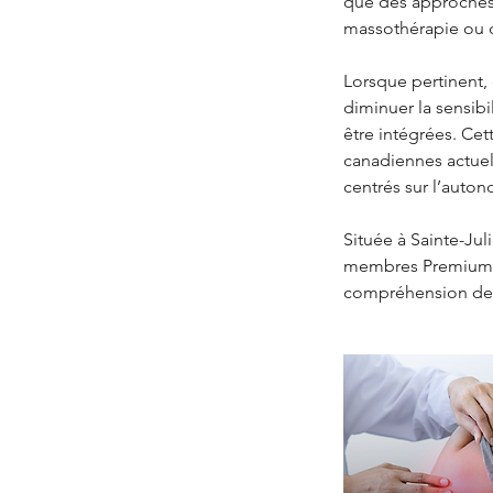
que des approches 
massothérapie ou d
Lorsque pertinent,
diminuer la sensib
être intégrées. Ce
canadiennes actuell
centrés sur l’auton
Située à Sainte-Jul
membres Premium et
compréhension de 