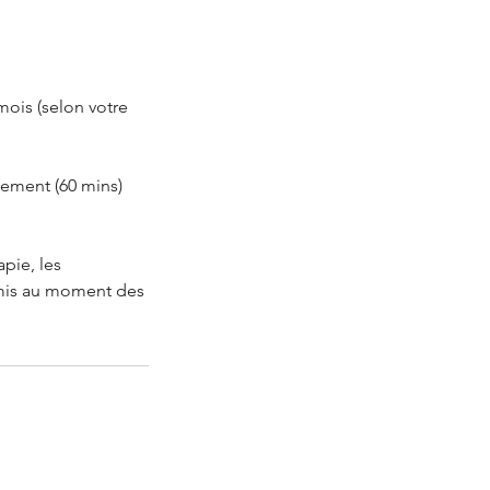
mois (selon votre
itement (60 mins)
pie, les
emis au moment des