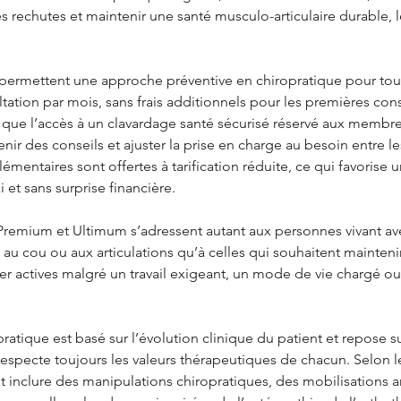
es rechutes et maintenir une santé musculo-articulaire durable, l
rmettent une approche préventive en chiropratique pour toute 
tation par mois, sans frais additionnels pour les premières cons
i que l’accès à un clavardage santé sécurisé réservé aux membre
nir des conseils et ajuster la prise en charge au besoin entre les
émentaires sont offertes à tarification réduite, ce qui favorise 
 et sans surprise financière.
emium et Ultimum s’adressent autant aux personnes vivant av
 au cou ou aux articulations qu’à celles qui souhaitent maintenir 
ster actives malgré un travail exigeant, un mode de vie chargé o
ratique est basé sur l’évolution clinique du patient et repose 
especte toujours les valeurs thérapeutiques de chacun. Selon l
 inclure des manipulations chiropratiques, des mobilisations art