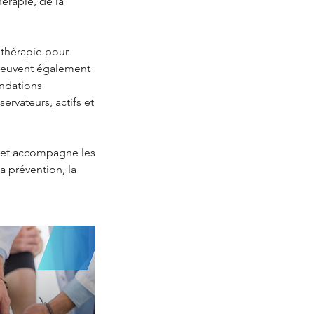
érapie, de la
othérapie pour
 peuvent également
andations
ervateurs, actifs et
al et accompagne les
 prévention, la