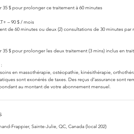
er 35 $ pour prolonger ce traitement à 60 minutes
+ – 90 $ / mois
ement de 60 minutes ou deux (2) consultations de 30 minutes par 
er 35 $ pour prolonger les deux traitement (3 mins) inclus en tra
 :
soins en massothérapie, ostéopathie, kinésithérapie, orthothéra
ratiques sont exonérés de taxes. Des reçus d’assurance sont r
espondant au montant de votre abonnement mensuel.
s
and-Frappier, Sainte-Julie, QC, Canada (local 202)