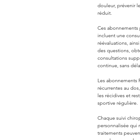
douleur, prévenir l
réduit.
Ces abonnements pe
incluent une consul
réévaluations, ains
des questions, obte
consultations suppl
continue, sans délai
Les abonnements Pr
récurrentes au dos,
les récidives et re
sportive régulière.
Chaque suivi chirop
personnalisée qui r
traitements peuvent