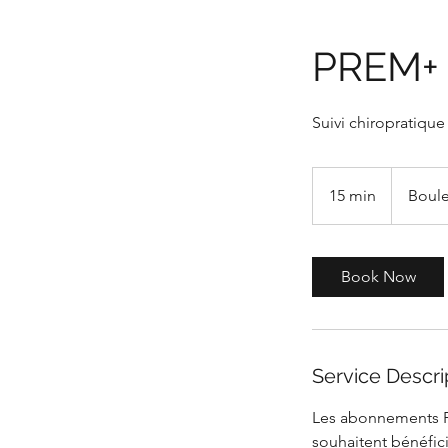
PREM+ s
Suivi chiropratiqu
15 min
1
Boule
5
m
i
Book Now
n
Service Descri
Les abonnements Pr
souhaitent bénéfici