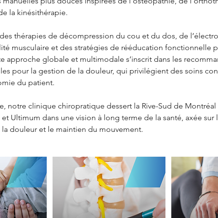
manuelles plus douces inspirées de l’ostéopathie, de l’orthoth
e la kinésithérapie.
 des thérapies de décompression du cou et du dos, de l’électr
ilité musculaire et des stratégies de rééducation fonctionnelle
tte approche globale et multimodale s’inscrit dans les recomm
es pour la gestion de la douleur, qui privilégient des soins cons
omie du patient.
ie, notre clinique chiropratique dessert la Rive-Sud de Montré
 Ultimum dans une vision à long terme de la santé, axée sur la
la douleur et le maintien du mouvement.