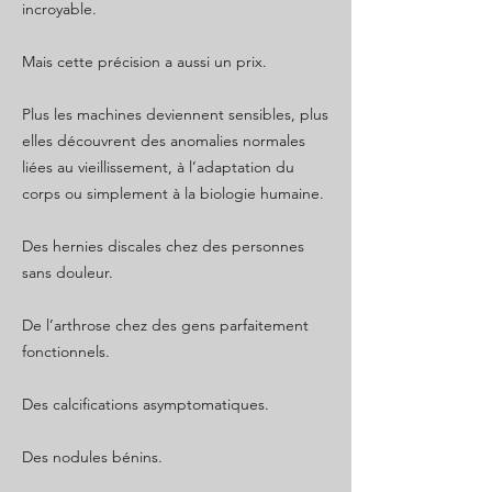
incroyable.
Mais cette précision a aussi un prix.
Plus les machines deviennent sensibles, plus
elles découvrent des anomalies normales
liées au vieillissement, à l’adaptation du
corps ou simplement à la biologie humaine.
Des hernies discales chez des personnes
sans douleur.
De l’arthrose chez des gens parfaitement
fonctionnels.
Des calcifications asymptomatiques.
Des nodules bénins.