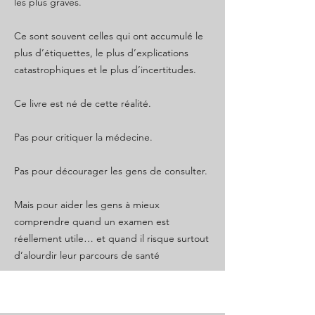
les plus graves.
Ce sont souvent celles qui ont accumulé le
plus d’étiquettes, le plus d’explications
catastrophiques et le plus d’incertitudes.
Ce livre est né de cette réalité.
Pas pour critiquer la médecine.
Pas pour décourager les gens de consulter.
Mais pour aider les gens à mieux
comprendre quand un examen est
réellement utile… et quand il risque surtout
d’alourdir leur parcours de santé