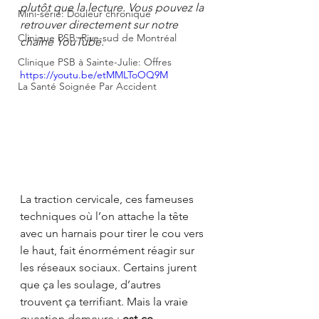
plutôt que la lecture. Vous pouvez la 
Mini-série: Douleur chronique
retrouver directement sur notre 
Clinique PSB: Rive-sud de Montréal
chaîne YouTube.
Clinique PSB à Sainte-Julie: Offres
https://youtu.be/etMMLToOQ9M
La Santé Soignée Par Accident
La traction cervicale, ces fameuses 
techniques où l’on attache la tête 
avec un harnais pour tirer le cou vers 
le haut, fait énormément réagir sur 
les réseaux sociaux. Certains jurent 
que ça les soulage, d’autres 
trouvent ça terrifiant. Mais la vraie 
question demeure : 
est-ce 