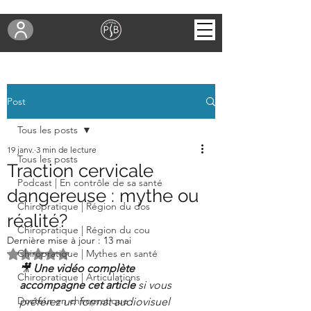
Post
Tous les posts
19 janv.
3 min de lecture
Tous les posts
Traction cervicale
Podcast | En contrôle de sa santé
dangereuse : mythe ou
Chiropratique | Région du dos
réalité?
Chiropratique | Région du cou
Dernière mise à jour :
13 mai
Noté NaN étoiles sur 5.
Chiropratique | Mythes en santé
🎥 
Une vidéo complète 
Chiropratique | Articulations
accompagne cet article
 si vous 
Docteur en chiropratique
préférez un format audiovisuel 