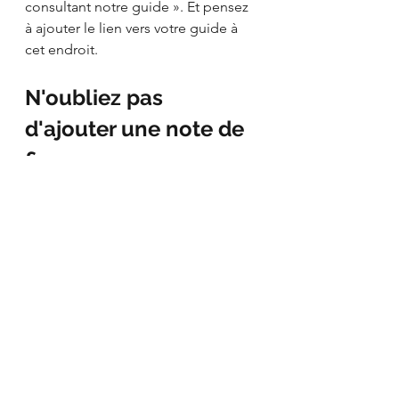
consultant notre guide ». Et pensez 
à ajouter le lien vers votre guide à 
cet endroit.
N'oubliez pas 
d'ajouter une note de 
fin
Soyez concis. Rappelez votre idée 
principale en quelques mots et 
dites à vos lecteurs ce que vous 
souhaitez qu'ils fassent. N'ayez pas 
peur, dites-leur simplement : 
Achetez, Cliquez ici, Lisez cet article
, 
et ajoutez le lien qui convient. Vous 
pouvez également les inviter à 
laisser un commentaire sous votre 