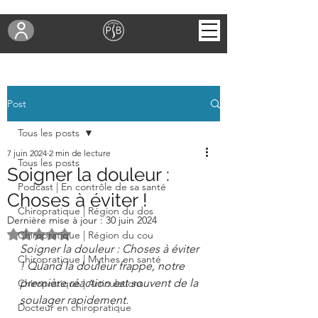
Post
Tous les posts
7 juin 2024
2 min de lecture
Tous les posts
Soigner la douleur :
Podcast | En contrôle de sa santé
Choses à éviter !
Chiropratique | Région du dos
Dernière mise à jour :
30 juin 2024
Noté NaN étoiles sur 5.
Chiropratique | Région du cou
Soigner la douleur : Choses à éviter 
Chiropratique | Mythes en santé
! Quand la douleur frappe, notre 
première réaction est souvent de la 
Chiropratique | Articulations
soulager rapidement. 
Docteur en chiropratique