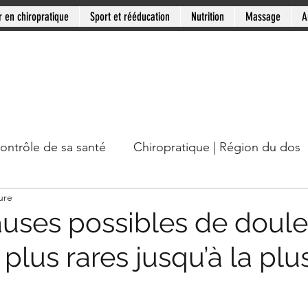
r en chiropratique
Sport et rééducation
Nutrition
Massage
A
contrôle de sa santé
Chiropratique | Région du dos
ure
cou
Chiropratique | Mythes en santé
Chiropratiqu
auses possibles de doule
 plus rares jusqu’à la plu
Mini-série: Douleur chronique
Clinique PSB: Rive