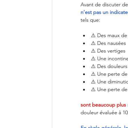
Avant de discuter de
n’est pas un indicate
tels que:
⚠️ Des maux de 
⚠️ Des nausées
⚠️ Des vertiges
⚠️ Une incontin
⚠️ Des douleurs
⚠️ Une perte de
⚠️ Une diminutio
⚠️ Une perte de 
sont beaucoup plus r
douleur évaluée à 10