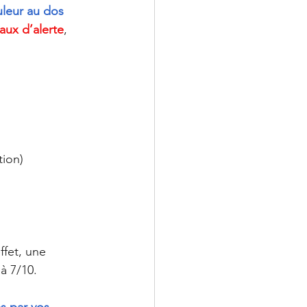
uleur au dos 
aux d’alerte
, 
ion) 
ffet, une 
à 7/10.