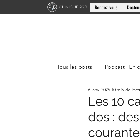
Rendez-vous
Docteu
CLINIQUE PSB
Tous les posts
Podcast | En 
6 janv. 2025
10 min de lect
Chiropratique | Région du 
Les 10 c
dos : des
Docteur en chiropratique
courante