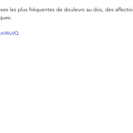
Offres
La Santé Soignée Par Accident
ur 5.
ses les plus fréquentes de douleurs au dos, des affectio
ques. 
7u_mWuVQ