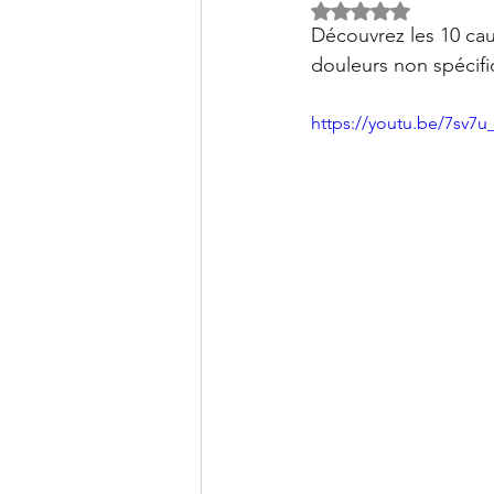
Clinique PSB à Sainte-Julie: 
Noté NaN étoiles s
Découvrez les 10 cau
douleurs non spécifi
https://youtu.be/7sv