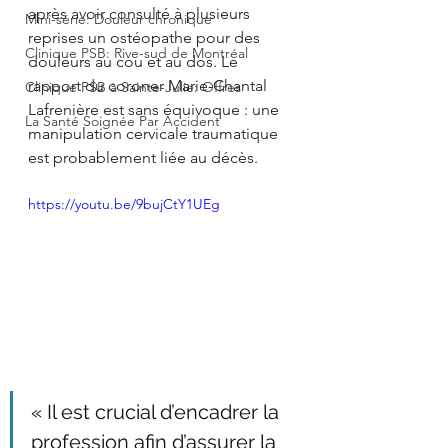
après avoir consulté à plusieurs 
Mini-série: Douleur chronique
reprises un ostéopathe pour des 
Clinique PSB: Rive-sud de Montréal
douleurs au cou et au dos. Le 
rapport du coroner Marie-Chantal 
Clinique PSB à Sainte-Julie: Offres
Lafrenière est sans équivoque : une 
La Santé Soignée Par Accident
manipulation cervicale traumatique 
est probablement liée au décès.
https://youtu.be/9bujCtY1UEg
« Il est crucial d’encadrer la 
profession afin d’assurer la 