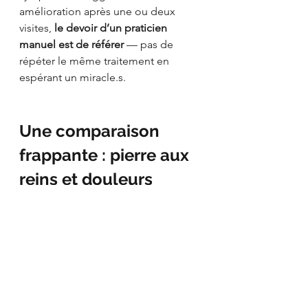
amélioration après une ou deux 
visites, 
le devoir d’un praticien 
manuel est de référer
 — pas de 
répéter le même traitement en 
espérant un miracle.s.
Une comparaison 
frappante : pierre aux 
reins et douleurs 
lombaires
Ce tragique décès souligne une 
faille dans l’encadrement de 
l’ostéopathie au Québec. Il rappelle 
l’importance d’une 
formation 