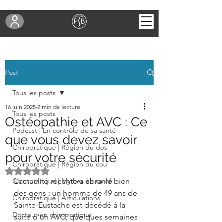
Post
Tous les posts
16 juin 2025
2 min de lecture
Tous les posts
Ostéopathie et AVC : Ce
Podcast | En contrôle de sa santé
que vous devez savoir
Chiropratique | Région du dos
pour votre sécurité
Chiropratique | Région du cou
Noté NaN étoiles sur 5.
Chiropratique | Mythes en santé
L’actualité récente a ébranlé bien 
des gens : un homme de 49 ans de 
Chiropratique | Articulations
Sainte-Eustache est décédé à la 
Docteur en chiropratique
suite d’un AVC, quelques semaines 