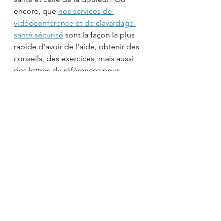
encore, que 
nos services de 
vidéoconférence et de clavardage 
santé sécurisé
 sont la façon la plus 
rapide d'avoir de l'aide, obtenir des 
conseils, des exercices, mais aussi 
des lettres de références pour 
passer des imageries médicales ou 
consulter avec des spécialistes plus 
rapidement
Aussi disponibles sur d'autres 
plateformes de distribution (Google 
Podcast, Samsung Podcasts, Listen 
Notes, Pandora, Tune In, 
iHeartRadio et Deezer) avec la 
recherche "En contrôle de sa santé"
N'oubliez pas d'aller vous abonner 
sur une de ces plateformes et de 