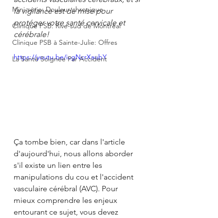
Mini-série: Douleur chronique
la vigilance est de mise pour 
protéger votre santé cervicale et 
Clinique PSB: Rive-sud de Montréal
cérébrale!
Clinique PSB à Sainte-Julie: Offres
https://youtu.be/icgNcrXaubY
La Santé Soignée Par Accident
Ça tombe bien, car dans l'article 
d'aujourd'hui, nous allons aborder 
s'il existe un lien entre les 
manipulations du cou et l'accident 
vasculaire cérébral (AVC). Pour 
mieux comprendre les enjeux 
entourant ce sujet, vous devez 