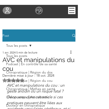
Post
Tous les posts
1 avr. 2024
5 min de lecture
Tous les posts
AVC et manipulations du
Podcast | En contrôle de sa santé
cou
Chiropratique | Région du dos
Dernière mise à jour :
18 oct. 2024
Noté NaN étoiles sur 5.
Chiropratique | Région du cou
AVC et manipulations du cou : un 
Chiropratique | Mythes en santé
geste anodin ou un risque fatal ? 
Découvrez dans cet article si ces 
Chiropratique | Articulations
pratiques peuvent être liées aux 
Docteur en chiropratique
accidents vasculaires cérébraux, et si 