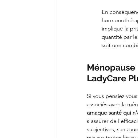
En conséquenc
hormonothérap
implique la p
quantité par le
soit une combi
Ménopause | 
LadyCare Pl
Si vous pensiez vous
associés avec la mé
arnaque santé qui n'
s'assurer de l'effic
subjectives, sans au
mis sur toutes les pub