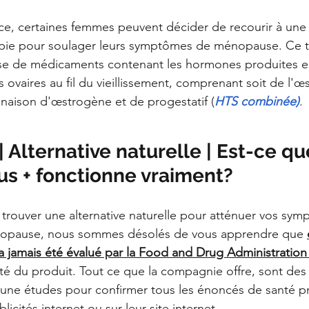
e, certaines femmes peuvent décider de recourir à une
ie pour soulager leurs symptômes de ménopause. Ce t
rise de médicaments contenant les hormones produites 
s ovaires au fil du vieillissement, comprenant soit de l'œ
naison d'œstrogène et de progestatif (
HTS combinée)
.
Alternative naturelle | Est-ce que
us + fonctionne vraiment?
 trouver une alternative naturelle pour atténuer vos sy
nopause, nous sommes désolés de vous apprendre que 
a jamais été évalué par la Food and Drug Administration
acité du produit. Tout ce que la compagnie offre, sont de
cune études pour confirmer tous les énoncés de santé p
licités internet ou sur leur site internet.