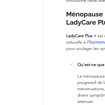
fonctionne cette alte
Ménopause | 
LadyCare Plu
LadyCare Plus +
 est
naturelle à 
l'hormono
pour soulager les s
Qu'est-ce que
La ménopause e
progressif de 
menstruations,
divers symptôm
atténuer.