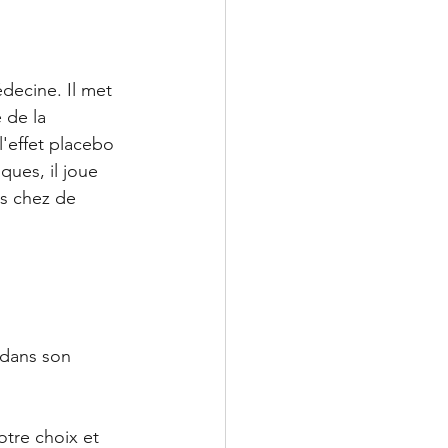
decine. Il met 
 de la 
'effet placebo 
ques, il joue 
s chez de 
LeChiropraticien@cl
 dans son 
tre choix et 