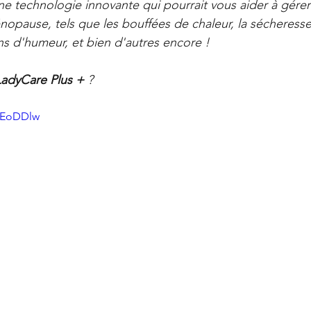
Offres
La Santé Soignée Par Accident
ne technologie innovante qui pourrait vous aider à gérer 
pause, tels que les bouffées de chaleur, la sécheresse 
ions d'humeur, et bien d'autres encore !
LadyCare Plus +
 ?
nFEoDDlw