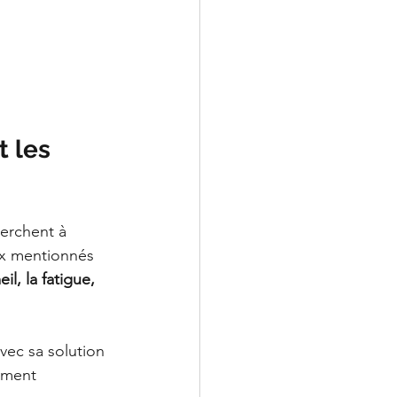
 les 
erchent à 
ux mentionnés 
l, la fatigue, 
vec sa solution 
mment 