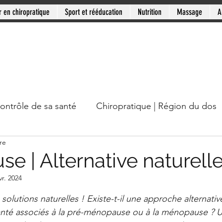
r en chiropratique
Sport et rééducation
Nutrition
Massage
A
contrôle de sa santé
Chiropratique | Région du dos
re
cou
Chiropratique | Mythes en santé
Chiropratiqu
e | Alternative naturell
vr. 2024
Mini-série: Douleur chronique
Clinique PSB: Rive
ur 5.
olutions naturelles ! Existe-t-il une approche alternativ
nté associés à la pré-ménopause ou à la ménopause ? 