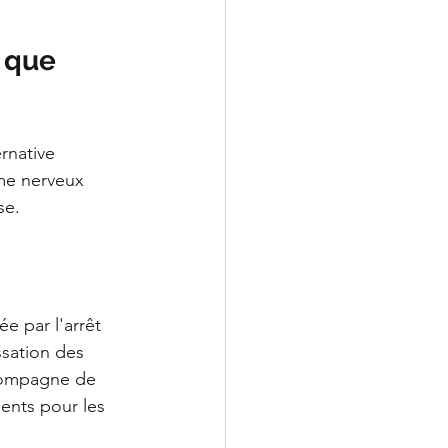
 que 
rnative 
ème nerveux 
se.
e par l'arrêt 
ssation des 
ccompagne de 
ents pour les 