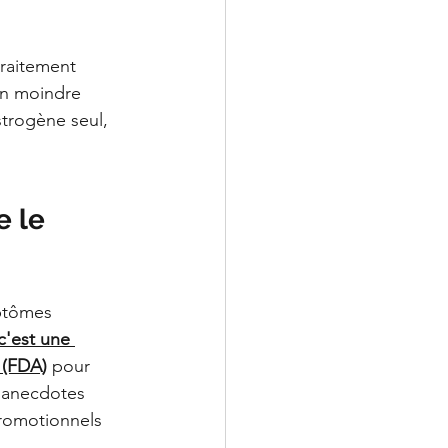
 
raitement 
en moindre 
strogène seul, 
 le 
mptômes 
c'est une 
 (FDA)
 pour 
s anecdotes 
romotionnels 