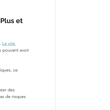
Plus et 
. 
Le site 
s pouvant avoir 
iques, ce 
uter des 
as de risques 