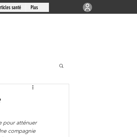
rticles santé
Plus
e | Articulations
e
-sud de Montréal
e pour atténuer 
Une compagnie 