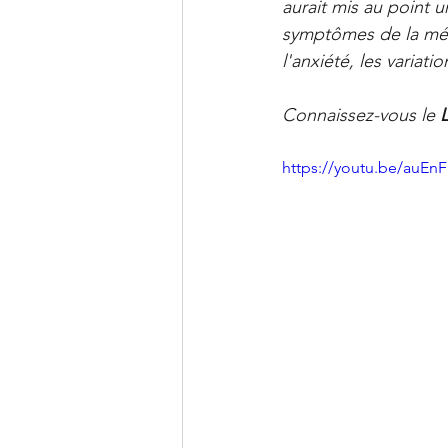
Clinique PSB à Sainte-Julie: 
aurait mis au point u
symptômes de la méno
l'anxiété, les variat
Connaissez-vous le 
https://youtu.be/auE