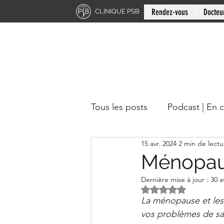
Rendez-vous
Docteu
CLINIQUE PSB
Tous les posts
Podcast | En 
15 avr. 2024
2 min de lectu
Chiropratique | Région du 
Ménopaus
Dernière mise à jour :
30 a
Docteur en chiropratique
Noté NaN étoiles s
La ménopause et les s
vos problèmes de sa