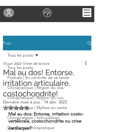
Post
Tous les posts
10 juin 2023
13 min de lecture
Tous les posts
Mal au dos! Entorse,
Podcast | En contrôle de sa santé
irritation articulaire,
Chiropratique | Région du dos
costochondrite!
Chiropratique | Région du cou
Dernière mise à jour :
14 déc. 2023
Noté NaN étoiles sur 5.
Chiropratique | Mythes en santé
Mal au dos: Entorse, irritation costo-
Chiropratique | Articulations
vertébrale, costochondrite ou crise 
Docteur en chiropratique
cardiaque?