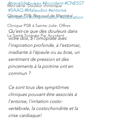
#travaildebueau
#Accident
#CNESST
Mini-série: Douleur chronique
#SAAQ
#Malaudos
#entorse
Clinique PSB: Rive-sud de Montréal
#irritation
#inflammation
#education
Clinique PSB à Sainte-Julie: Offres
Qu’est-ce que des douleurs dans 
La Santé Soignée Par Accident
votre dos, à l'omoplate avec 
l’inspiration profonde, à l’estomac, 
irradiante à l’épaule ou au bras, un 
sentiment de pression et des 
pincements à la poitrine ont en 
commun ? 
Ce sont tous des symptômes 
cliniques pouvant être associés à 
l'entorse, l'irritation costo-
vertébrale, la costochondrite et la 
crise cardiaque!