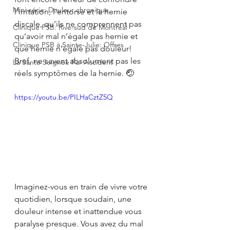
Mini-série: Douleur chronique
l'irritation, l'entorse et la hernie 
discale, qu’ils ne comprennent pas 
Clinique PSB: Rive-sud de Montréal
qu’avoir mal n’égale pas hernie et 
Clinique PSB à Sainte-Julie: Offres
que hernie n’égale pas douleur! 
Bref, ne savent absolument pas les 
La Santé Soignée Par Accident
réels symptômes de la hernie. 🤕
https://youtu.be/PILHaCztZ5Q
Imaginez-vous en train de vivre votre 
quotidien, lorsque soudain, une 
douleur intense et inattendue vous 
paralyse presque. Vous avez du mal 