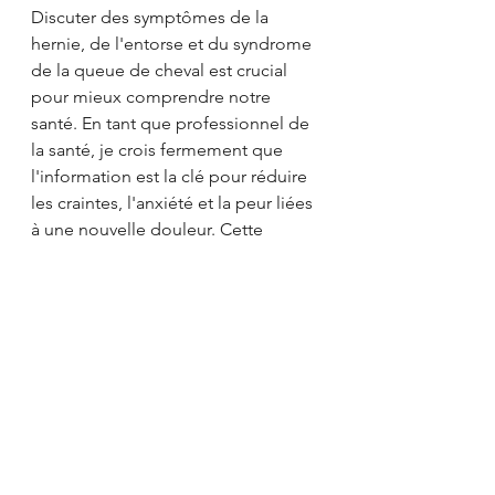
Discuter des symptômes de la 
hernie, de l'entorse et du syndrome 
de la queue de cheval est crucial 
pour mieux comprendre notre 
santé. En tant que professionnel de 
la santé, je crois fermement que 
l'information est la clé pour réduire 
les craintes, l'anxiété et la peur liées 
à une nouvelle douleur. Cette 
compréhension nous permet non 
seulement de maintenir notre 
autonomie à la maison et de rester 
actifs, mais aussi de favoriser une 
récupération rapide et de retrouver 
une vie sans douleur. Restez 
informés, restez actifs, et prenez 
soin de vous pour une meilleure 
qualité de vie à long terme.