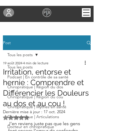
Post
Tous les posts
19 août 2024
4 min de lecture
Tous les posts
Irritation, entorse et
Podcast | En contrôle de sa santé
hernie : Comprendre et
Chiropratique | Région du dos
Différencier les Douleurs
Chiropratique | Région du cou
au dos et au cou !
Chiropratique | Mythes en santé
Dernière mise à jour :
17 oct. 2024
Chiropratique | Articulations
Noté NaN étoiles sur 5.
J’en reviens juste pas que les gens 
Docteur en chiropratique
font encore l’erreur de confondre 