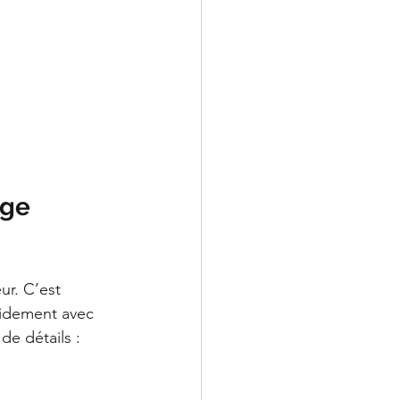
ège 
r. C’est 
pidement avec 
e détails :