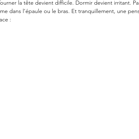
Offres
La Santé Soignée Par Accident
ner la tête devient difficile. Dormir devient irritant. Par
e dans l’épaule ou le bras. Et tranquillement, une p
ace :