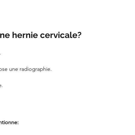
 une hernie cervicale?
.
ose une radiographie.
e.
tionne: 