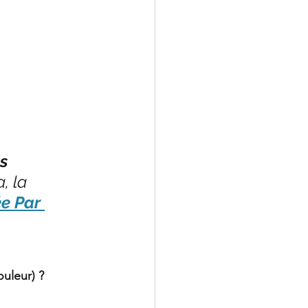
s 
a, la 
e Par 
uleur) ?