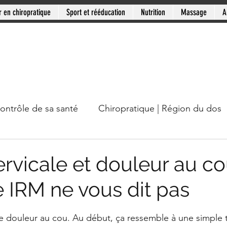
r en chiropratique
Sport et rééducation
Nutrition
Massage
A
contrôle de sa santé
Chiropratique | Région du dos
cou
Chiropratique | Mythes en santé
Chiropratiqu
rvicale et douleur au co
e IRM ne vous dit pas
Mini-série: Douleur chronique
Clinique PSB: Rive
ur 5.
douleur au cou. Au début, ça ressemble à une simple te