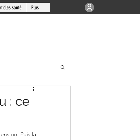
rticles santé
Plus
e | Articulations
u : ce
-sud de Montréal
nsion. Puis la 