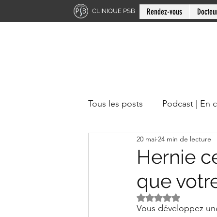
Rendez-vous
Docteu
CLINIQUE PSB
Tous les posts
Podcast | En 
20 mai
24 min de lecture
Chiropratique | Région du 
Hernie ce
que votr
Docteur en chiropratique
Noté NaN étoiles s
Vous développez une 