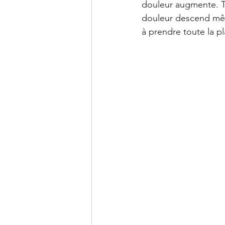
Clinique PSB à Sainte-Julie: 
douleur augmente. Tour
douleur descend mêm
à prendre toute la pl