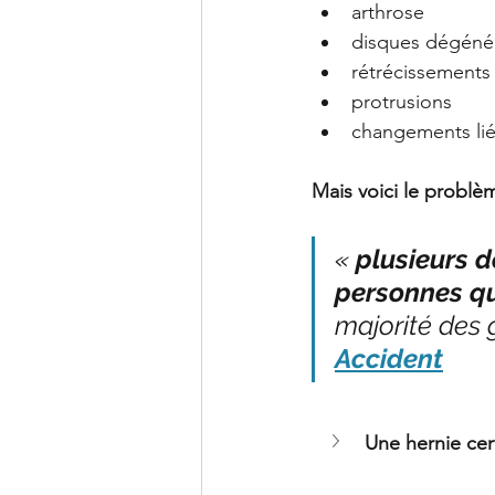
arthrose
disques dégénér
rétrécissements
protrusions
changements liés
Mais voici le problè
« 
plusieurs d
personnes qu
majorité des 
Accident
Une hernie cer