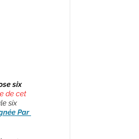
se six 
e de cet 
e six 
gnée Par 