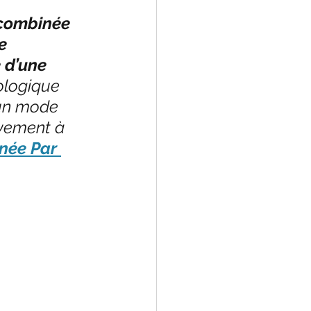
 combinée 
e 
 d’une 
ologique 
’un mode 
ivement à 
née Par 