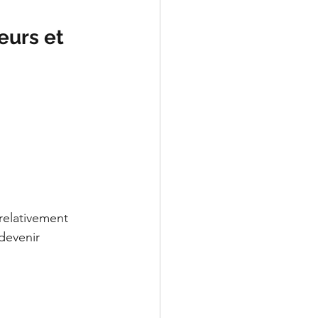
eurs et 
LeChiropraticien@cl
relativement 
devenir 