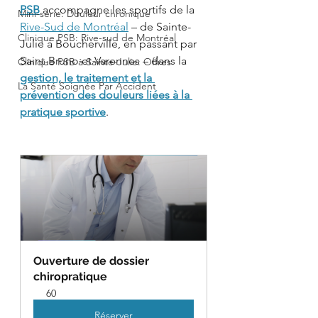
PSB
 accompagne les sportifs de la 
Mini-série: Douleur chronique
Rive-Sud de Montréal
 – de Sainte-
Clinique PSB: Rive-sud de Montréal
Julie à Boucherville, en passant par 
Saint-Bruno et Varennes – dans la 
Clinique PSB à Sainte-Julie: Offres
gestion, le traitement et la 
La Santé Soignée Par Accident
prévention des douleurs liées à la 
pratique sportive
.
Ouverture de dossier 
chiropratique
60
Réserver