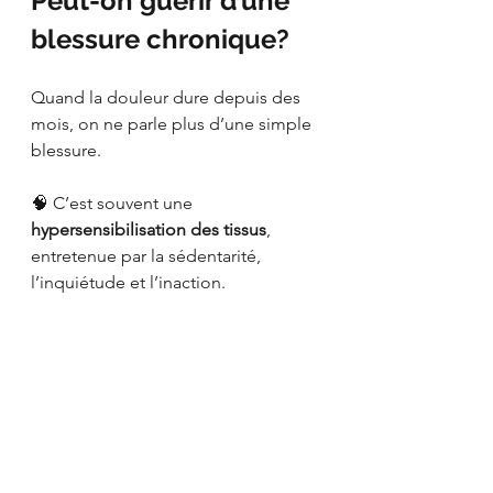
Peut-on guérir d’une 
blessure chronique?
Quand la douleur dure depuis des 
mois, on ne parle plus d’une simple 
blessure.
🧠 C’est souvent une 
hypersensibilisation des tissus
, 
entretenue par la sédentarité, 
l’inquiétude et l’inaction.
La solution? Un plan de reprise 
graduelle, personnalisé, fondé sur :
L’éducation,
L’adaptation du mouvement,
Et la constance.