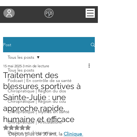
Post
Tous les posts
15 mai 2025
3 min de lecture
Tous les posts
Traitement des
Podcast | En contrôle de sa santé
blessures sportives à
Chiropratique | Région du dos
Sainte-Julie : une
Chiropratique | Région du cou
approche rapide,
Chiropratique | Mythes en santé
humaine et efficace
Chiropratique | Articulations
Noté NaN étoiles sur 5.
Docteur en chiropratique
Depuis plus de 30 ans, la 
Clinique 