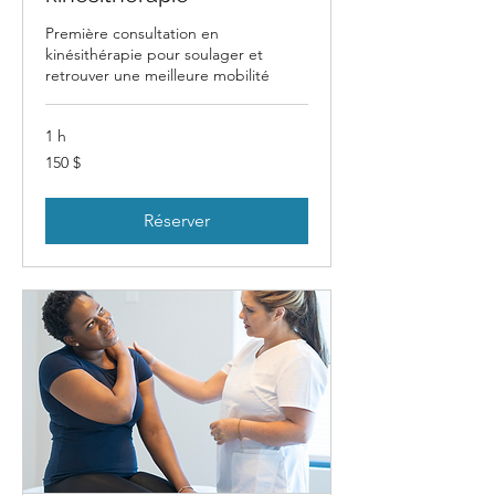
Première consultation en
kinésithérapie pour soulager et
retrouver une meilleure mobilité
1 h
150 dollars
150 $
canadiens
Réserver