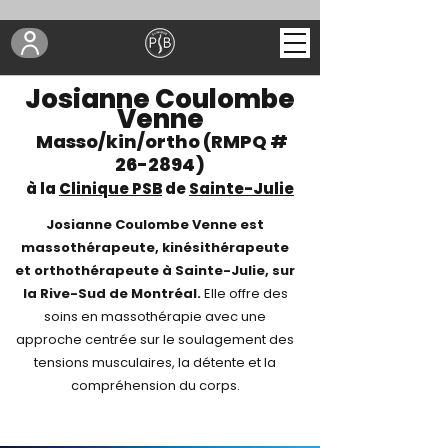
Josianne Coulombe
Venne
Masso/kin/ortho (RMPQ #
26-2894)
à la
Clinique PSB
de
Sainte-Julie
Josianne Coulombe Venne est
massothérapeute, kinésithérapeute
et orthothérapeute à Sainte-Julie, sur
la Rive-Sud de Montréal.
Elle offre des
soins en massothérapie avec une
approche centrée sur le soulagement des
tensions musculaires, la détente et la
compréhension du corps.