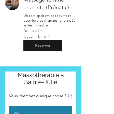
enceinte (Prénatal)
Un soin apaisant et sécuritaire
pour futures mamans, offert dès
le 1er trimestre.
De 1 h à 2 h
À
À partir de 120 $
partir
de
120 dollars
Réserver
canadiens
Massothérapie à
Sainte-Julie
01