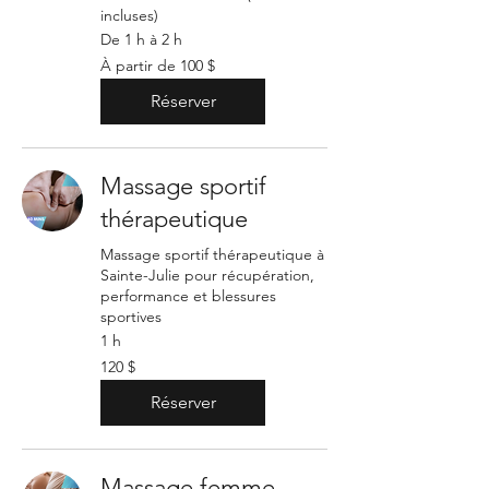
incluses)
De 1 h à 2 h
À
À partir de 100 $
partir
de
100 dollars
Réserver
canadiens
Massage sportif
thérapeutique
Massage sportif thérapeutique à
Sainte-Julie pour récupération,
performance et blessures
sportives
1 h
120 dollars
120 $
canadiens
Réserver
Massage femme