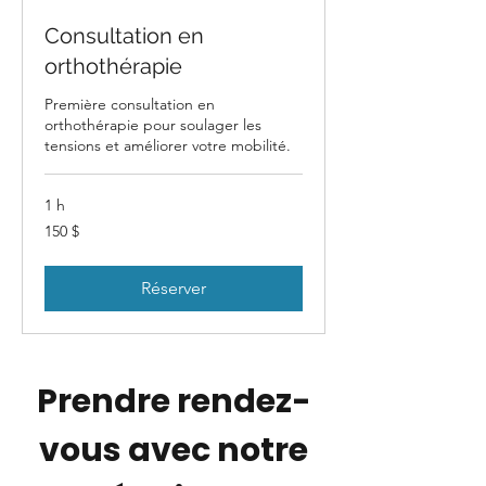
Consultation en
orthothérapie
Première consultation en
orthothérapie pour soulager les
tensions et améliorer votre mobilité.
1 h
150 dollars
150 $
canadiens
Réserver
Prendre rendez-
vous avec notre