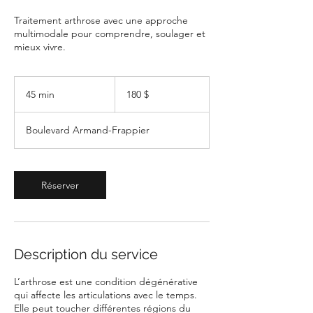
Traitement arthrose avec une approche
multimodale pour comprendre, soulager et
mieux vivre.
180 dollars
canadiens
45 min
4
180 $
5
m
Boulevard Armand-Frappier
i
n
Réserver
Description du service
L’arthrose est une condition dégénérative
qui affecte les articulations avec le temps.
Elle peut toucher différentes régions du