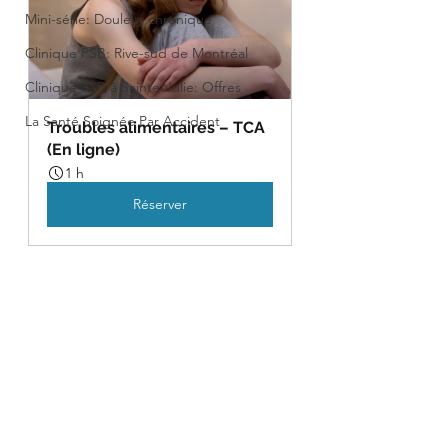
Mini-série: Douleur chronique
Clinique PSB: Rive-sud de Montréal
Clinique PSB à Sainte-Julie: Offres
La Santé Soignée Par Accident
Troubles alimentaires – TCA 
(En ligne)
1 h
Réserver