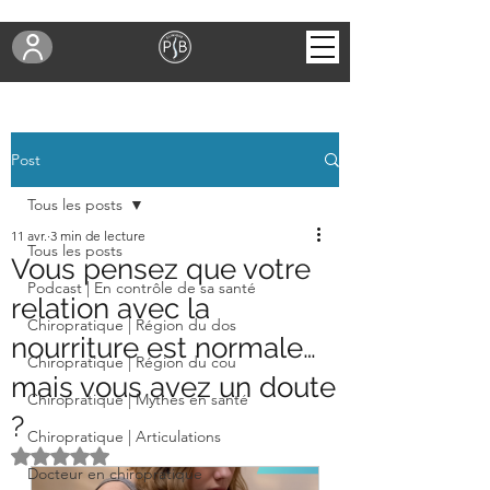
Post
Tous les posts
11 avr.
3 min de lecture
Tous les posts
Vous pensez que votre
Podcast | En contrôle de sa santé
relation avec la
Chiropratique | Région du dos
nourriture est normale…
Chiropratique | Région du cou
mais vous avez un doute
Chiropratique | Mythes en santé
?
Chiropratique | Articulations
Noté NaN étoiles sur 5.
Docteur en chiropratique