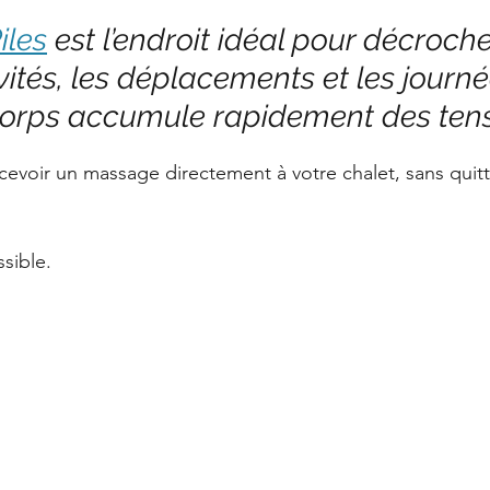
Offres
La Santé Soignée Par Accident
ur 5.
iles
 est l’endroit idéal pour décroche
ivités, les déplacements et les journé
 corps accumule rapidement des tens
ecevoir un massage directement à votre chalet, sans quitt
sible.