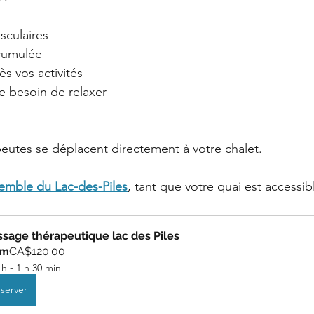
sculaires
ccumulée
ès vos activités
e besoin de relaxer
utes se déplacent directement à votre chalet.
semble du Lac-des-Piles
, tant que votre quai est accessibl
sage thérapeutique lac des Piles
om
CA$120.00
 h - 1 h 30 min
server