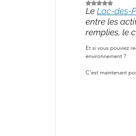
Clinique PSB à Sainte-Julie: 
Noté NaN étoiles s
Le 
Lac-des-P
entre les act
remplies, le
Et si vous pouviez r
environnement ?
C’est maintenant pos