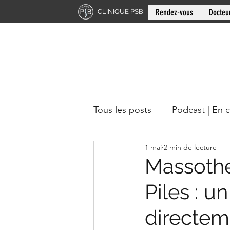
Rendez-vous
Docteu
CLINIQUE PSB
Tous les posts
Podcast | En 
1 mai
2 min de lecture
Chiropratique | Région du 
Massothé
Piles : 
Docteur en chiropratique
directeme