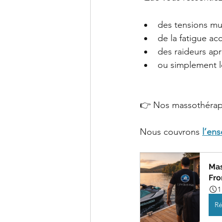
des tensions mu
de la fatigue a
des raideurs apr
ou simplement l
👉 Nos massothérape
Nous couvrons 
l’en
Mas
Fr
1
Ré