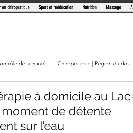
r en chiropratique
Sport et rééducation
Nutrition
Massage
A
contrôle de sa santé
Chiropratique | Région du dos
cou
Chiropratique | Mythes en santé
Chiropratiqu
rapie à domicile au Lac
un moment de détente
Mini-série: Douleur chronique
Clinique PSB: Rive
nt sur l’eau