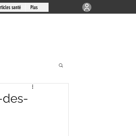
rticles santé
Plus
e | Articulations
-des-
-sud de Montréal