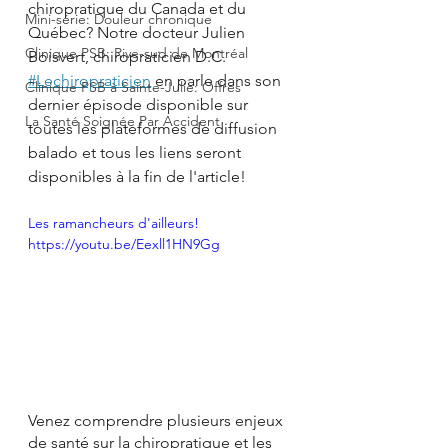
chiropratique du Canada et du 
Mini-série: Douleur chronique
Québec? Notre docteur Julien 
Clinique PSB: Rive-sud de Montréal
Boisvert, chiropraticien D.C. 
#Lechiropraticien
 en parle dans son 
Clinique PSB à Sainte-Julie: Offres
dernier épisode disponible sur 
La Santé Soignée Par Accident
toutes les plateformes de diffusion 
balado et tous les liens seront 
disponibles à la fin de l'article!
Les ramancheurs d'ailleurs! 
https://youtu.be/Eexll1HN9Gg
Venez comprendre plusieurs enjeux 
de santé sur la chiropratique et les 