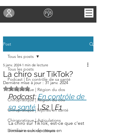
Post
Tous les posts
5 janv. 2024
1 min de lecture
Tous les posts
La chiro sur TikTok?
Podcast | En contrôle de sa santé
Dernière mise à jour :
31 janv. 2024
Noté NaN étoiles sur 5.
Chiropratique | Région du dos
Podcast: 
En contrôle de 
Chiropratique | Région du cou
sa santé
 | S2 | E1
Chiropratique | Mythes en santé
Chiropratique | Articulations
La chiro sur TikTok, est-ce que c'est 
similaire aux docteurs en 
Docteur en chiropratique