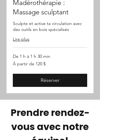
Madérothérapie :
Massage sculptant
Sculpte et active ta circulation avec
des outils en bois spécialisés
Lire plus
De 1 h à 1 h 30 min
À
À partir de 120 $
partir
de
120 dollars
canadiens
Réserver
Prendre rendez-
vous avec notre