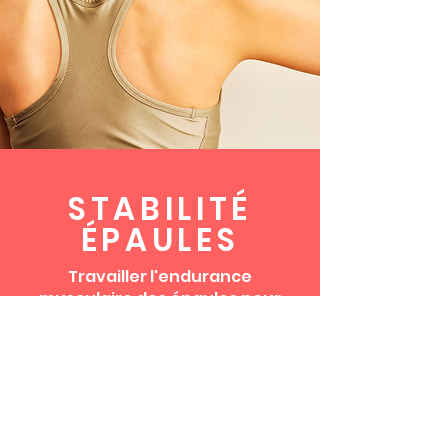
STABILITÉ
ÉPAULES
Travailler l'endurance
musculaire des épaules pour
reprendre rapidement le
contrôle de votre condition
neuro-musculo-squelettique
(NMS) avec des exercices de
renforcement simples et
efficaces