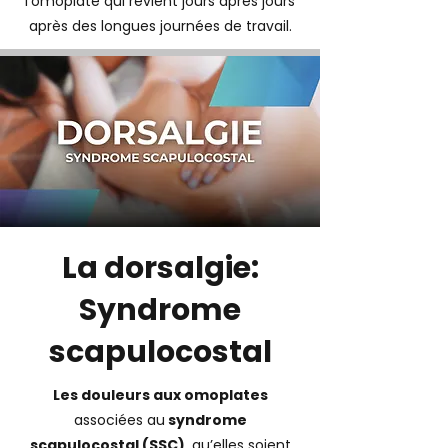
l'omoplate qui revient jours après jours
après des longues journées de travail.
La dorsalgie:
Syndrome
scapulocostal
Les douleurs aux omoplates
associées au
syndrome
scapulocostal (SSC)
, qu’elles soient