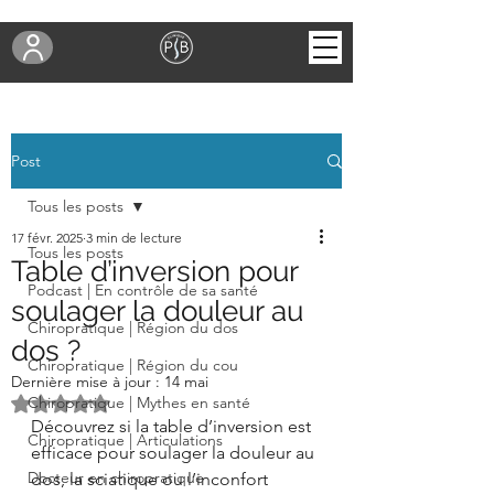
Post
Tous les posts
17 févr. 2025
3 min de lecture
Tous les posts
Table d’inversion pour
Podcast | En contrôle de sa santé
soulager la douleur au
Chiropratique | Région du dos
dos ?
Chiropratique | Région du cou
Dernière mise à jour :
14 mai
Noté NaN étoiles sur 5.
Chiropratique | Mythes en santé
Découvrez si la table d’inversion est 
Chiropratique | Articulations
efficace pour soulager la douleur au 
Docteur en chiropratique
dos, la sciatique ou l’inconfort 