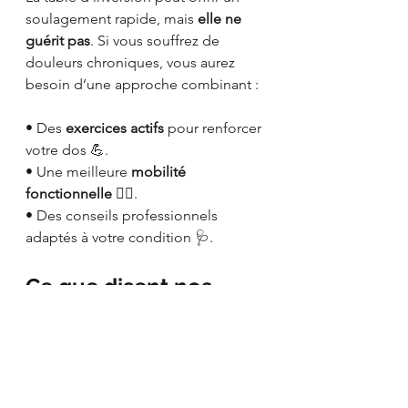
soulagement rapide, mais 
elle ne 
guérit pas
. Si vous souffrez de 
douleurs chroniques, vous aurez 
besoin d’une approche combinant :
• Des 
exercices actifs
 pour renforcer 
votre dos 💪.
• Une meilleure 
mobilité 
fonctionnelle
 🏃‍♂️.
• Des conseils professionnels 
adaptés à votre condition 🩺.
Ce que disent nos 
lives sur la table 
d’inversion 🗨️
Cette question nous est souvent 