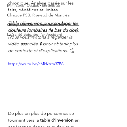
chronique. Analyse basée sur les 
Mini-série: Douleur chronique
faits, bénéfices et limites.
Clinique PSB: Rive-sud de Montréal
Table d'inversion pour soulager les 
Clinique PSB à Sainte-Julie: Offres
douleurs lombaires (le bas du dos)
: 
La Santé Soignée Par Accident
Nous vous invitons à regarder la 
vidéo associée ⬇️ pour obtenir plus 
de contexte et d’explications. 🤔 
https://youtu.be/cMkKzrm37PA
De plus en plus de personnes se 
tournent vers la 
table d’inversion
 en 
espérant soulager leurs douleurs 