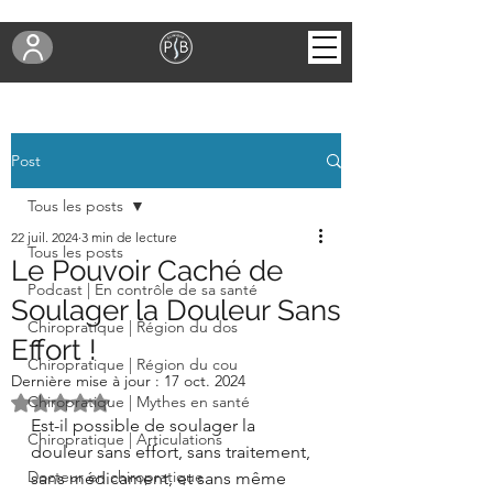
Post
Tous les posts
22 juil. 2024
3 min de lecture
Tous les posts
Le Pouvoir Caché de
Podcast | En contrôle de sa santé
Soulager la Douleur Sans
Chiropratique | Région du dos
Effort !
Chiropratique | Région du cou
Dernière mise à jour :
17 oct. 2024
Noté NaN étoiles sur 5.
Chiropratique | Mythes en santé
Est-il possible de soulager la 
Chiropratique | Articulations
douleur sans effort, sans traitement, 
Docteur en chiropratique
sans médicament, et sans même 