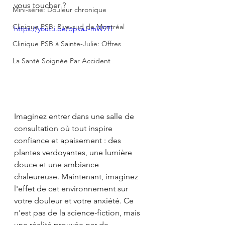
vous toucher ?
Mini-série: Douleur chronique
Clinique PSB: Rive-sud de Montréal
https://youtu.be/bpkaJ-mW9TI
Clinique PSB à Sainte-Julie: Offres
La Santé Soignée Par Accident
Imaginez entrer dans une salle de 
consultation où tout inspire 
confiance et apaisement : des 
plantes verdoyantes, une lumière 
douce et une ambiance 
chaleureuse. Maintenant, imaginez 
l'effet de cet environnement sur 
votre douleur et votre anxiété. Ce 
n'est pas de la science-fiction, mais 
une réalité prouvée par de 