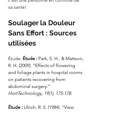
c'est une personne en contrôle de 
sa santé!
Soulager la Douleur 
Sans Effort : Sources 
utilisées
Étude: 
Étude :
 Park, S. H., & Mattson, 
R. H. (2009). "Effects of flowering 
and foliage plants in hospital rooms 
on patients recovering from 
abdominal surgery." 
HortTechnology, 19(1), 175-178.
Étude :
 Ulrich, R. S. (1984). "View 
through a window may influence 
recovery from surgery." 
Science, 
224(4647), 420-421.