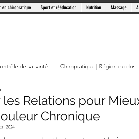
r en chiropratique
Sport et rééducation
Nutrition
Massage
A
contrôle de sa santé
Chiropratique | Région du dos
e
cou
Chiropratique | Mythes en santé
Chiropratiqu
 les Relations pour Mieu
Douleur Chronique
Mini-série: Douleur chronique
Clinique PSB: Rive
ct. 2024
ur 5.