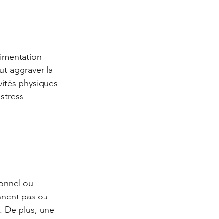
imentation 
t aggraver la 
vités physiques 
stress 
ionnel ou 
nnent pas ou 
s. De plus, une 