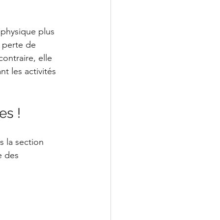
é physique plus 
a perte de 
contraire, elle 
 les activités 
LeChiropraticien@cl
es !
s la section 
e des 