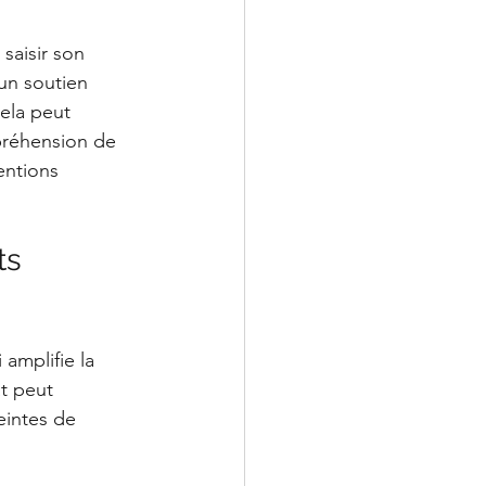
saisir son 
un soutien 
ela peut 
préhension de 
entions 
s 
 amplifie la 
t peut 
eintes de 