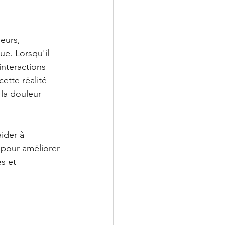
eurs, 
e. Lorsqu'il 
interactions 
ette réalité 
la douleur 
ider à 
s pour améliorer 
s et 