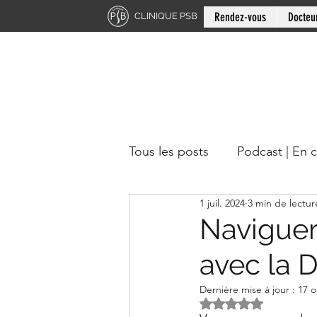
Rendez-vous
Docteu
CLINIQUE PSB
Tous les posts
Podcast | En 
1 juil. 2024
3 min de lectur
Chiropratique | Région du 
Naviguer
avec la 
Docteur en chiropratique
Dernière mise à jour :
17 o
Noté NaN étoiles s