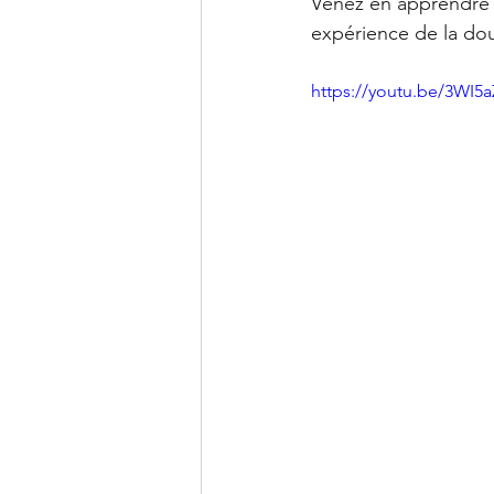
Venez en apprendre p
Clinique PSB à Sainte-Julie: 
expérience de la dou
https://youtu.be/3WI