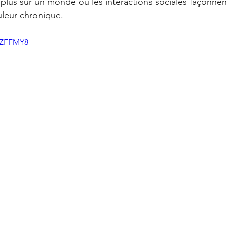
lus sur un monde où les interactions sociales façonnent
Offres
La Santé Soignée Par Accident
leur chronique. 
5aZFFMY8