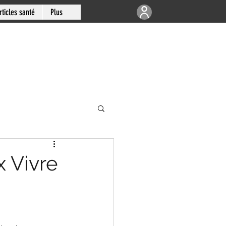
rticles santé
Plus
e | Articulations
x Vivre
-sud de Montréal