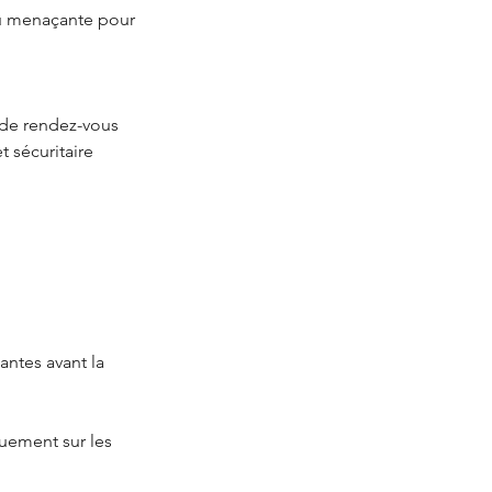
ou menaçante pour
n de rendez-vous
t sécuritaire
antes avant la
uement sur les