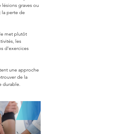
 lésions graves ou
t la perte de
le met plutôt
ivités, les
ns d’exercices
itent une approche
trouver de la
e durable.