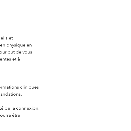
eils et
men physique en
pour but de vous
entes et à
ormations cliniques
mandations.
té de la connexion,
pourra être