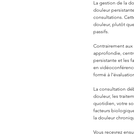
La gestion de la d
douleur persistant
consultations. Cet
douleur, plutôt que
passifs.
Contrairement aux 
approfondie, centr
persistante et les 
en vidéoconférence
formé à l’évaluatio
La consultation dé
douleur, les traite
quotidien, votre som
facteurs biologiq
la douleur chroniq
Vous recevrez ensui