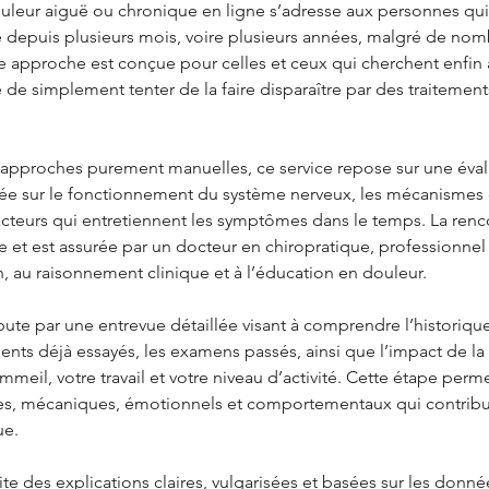
ouleur aiguë ou chronique en ligne s’adresse aux personnes qui
e depuis plusieurs mois, voire plusieurs années, malgré de no
te approche est conçue pour celles et ceux qui cherchent enfin
 de simplement tenter de la faire disparaître par des traitemen
approches purement manuelles, ce service repose sur une éval
ée sur le fonctionnement du système nerveux, les mécanismes 
facteurs qui entretiennent les symptômes dans le temps. La ren
 et est assurée par un docteur en chiropratique, professionnel
n, au raisonnement clinique et à l’éducation en douleur.
bute par une entrevue détaillée visant à comprendre l’historiq
ments déjà essayés, les examens passés, ainsi que l’impact de la
meil, votre travail et votre niveau d’activité. Cette étape permet
ues, mécaniques, émotionnels et comportementaux qui contribu
ue.
te des explications claires, vulgarisées et basées sur les donné