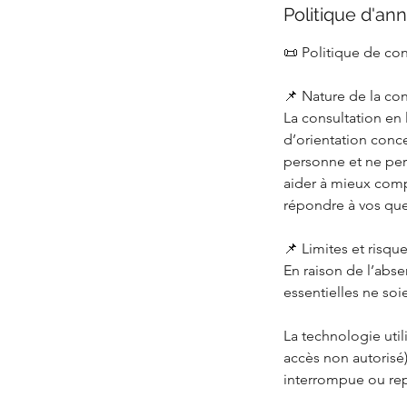
Politique d'ann
📜 Politique de co
📌 Nature de la con
La consultation en 
d’orientation conc
personne et ne perm
aider à mieux compr
répondre à vos que
📌 Limites et risqu
En raison de l’abse
essentielles ne soi
La technologie util
accès non autorisé)
interrompue ou re