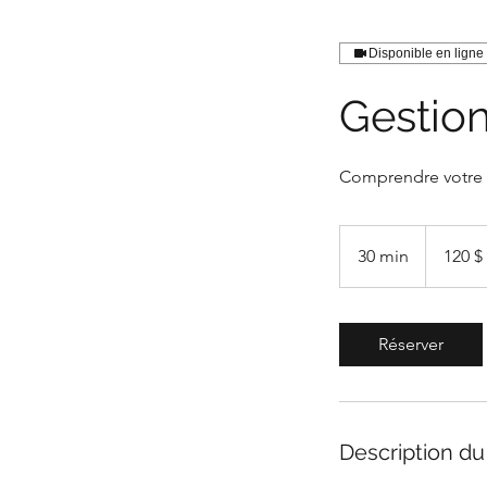
Disponible en ligne
Gestion
Comprendre votre d
120 dollars
canadiens
30 min
3
120 $
0
m
i
Réserver
n
Description du