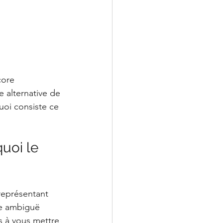
core 
 alternative de 
uoi consiste ce 
quoi le 
eprésentant 
ie ambiguë 
s à vous mettre 