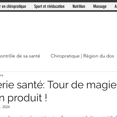
r en chiropratique
Sport et rééducation
Nutrition
Massage
A
contrôle de sa santé
Chiropratique | Région du dos
ure
cou
Chiropratique | Mythes en santé
Chiropratiqu
rie santé: Tour de magie
 produit !
Mini-série: Douleur chronique
Clinique PSB: Rive
l. 2024
ur 5.