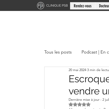
Rendez-vous
Docteu
CLINIQUE PSB
Tous les posts
Podcast | En 
20 mai 2024
3 min de lect
Chiropratique | Région du 
Escroque
vendre un
Docteur en chiropratique
Dernière mise à jour :
2 jui
Noté NaN étoiles s