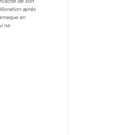
ficacité de son 
lioration après 
 arnaque en 
i ne 