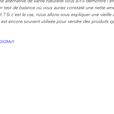
 alternative de santé naturelle vous a-t-il démontré l'ef
Offres
La Santé Soignée Par Accident
 un test de balance où vous auriez constaté une nette amé
it ? Si c'est le cas, nous allons vous expliquer une vieille
 est encore souvent utilisée pour vendre des produits qu
nk2X2MzY