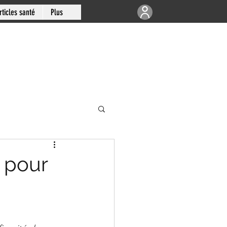
rticles santé
Plus
e | Articulations
 pour
-sud de Montréal