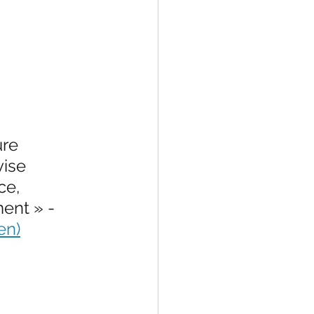
LeChiropraticien@cl
re 
ise 
ce, 
ent » - 
en)