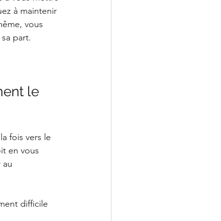
uez à maintenir 
-même, vous 
sa part. 
nt le 
 fois vers le 
it en vous 
 au 
ent difficile 