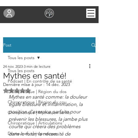
Post
Tous les posts
24 nov. 2023
3 min de lecture
Tous les posts
Mythes en santé!
Podcast | En contrôle de sa santé
Dernière mise à jour :
14 déc. 2023
Noté NaN étoiles sur 5.
Chiropratique | Région du dos
Mythes en santé comme: la douleur 
Chiropratique | Région du cou
égale blessure et inflammation, la 
position d’exercice parfaite pour 
Chiropratique | Mythes en santé
prévenir les blessures, la jambe plus 
Chiropratique | Articulations
courte qui créera des problèmes 
Docteur en chiropratique
dans le futur, la nécessité de 