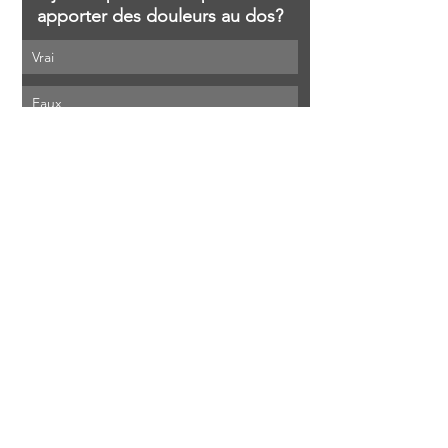
apporter des douleurs au dos?
Vrai
Faux
La réponse 
à la fin de l'article 
dans 
la section commentaire
Comment obtenir plus 
d'aide?
Si vous êtes toujours incertain de 
votre douleur à la cheville, pour une 
attention plus spécifique de notre 
part et/ou pour plus d'informations, 
nous vous invitons à utiliser notre 
système de rendez-vous en ligne