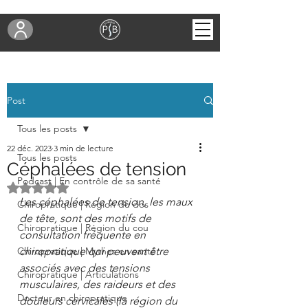
Post
Tous les posts
22 déc. 2023
3 min de lecture
Tous les posts
Céphalées de tension
Podcast | En contrôle de sa santé
Noté NaN étoiles sur 5.
Les céphalées de tension, les maux 
Chiropratique | Région du dos
de tête, sont des motifs de 
Chiropratique | Région du cou
consultation fréquente en 
Chiropratique | Mythes en santé
chiropratique qui peuvent être 
associés avec des tensions 
Chiropratique | Articulations
musculaires, des raideurs et des 
Docteur en chiropratique
douleurs cervicales (la région du 