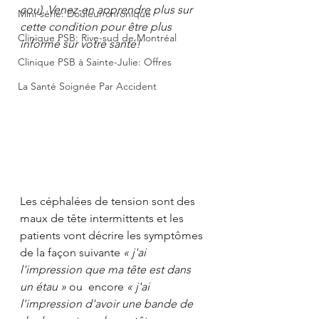
cou). Venez-en apprendre plus sur 
Mini-série: Douleur chronique
cette condition pour être plus 
Clinique PSB: Rive-sud de Montréal
informé sur votre santé!
Clinique PSB à Sainte-Julie: Offres
La Santé Soignée Par Accident
Les céphalées de tension sont des 
maux de tête intermittents et les 
patients vont décrire les symptômes 
de la façon suivante 
« j'ai 
l'impression que ma tête est dans 
un étau »
 ou  encore 
« j'ai 
l'impression d'avoir une bande de 