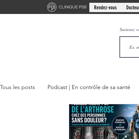
Rendez-vous
Docteu
CLINIQUE PSB
Saisissez v
Tous les posts
Podcast | En contrôle de sa santé
Chiropratique | Région du cou
Chiropratique |
Docteur en chiropratique
Mini-série: Douleur 