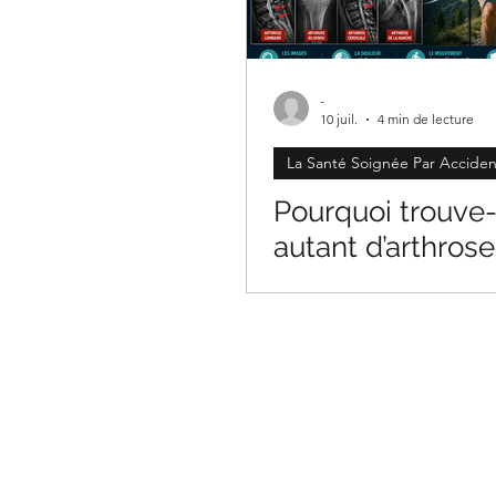
Clinique PSB à Sainte-Julie: Offres
La Santé So
-
10 juil.
4 min de lecture
La Santé Soignée Par Acciden
Pourquoi trouve
autant d’arthros
des personnes s
douleur?