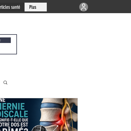
rticles santé
Plus
r