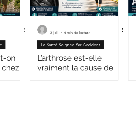
ignée Par Accident
-
3 juil.
4 min de lecture
t
La Santé Soignée Par Accident
-t-on
L’arthrose est-elle
e chez
vraiment la cause de
ans
votre douleur?