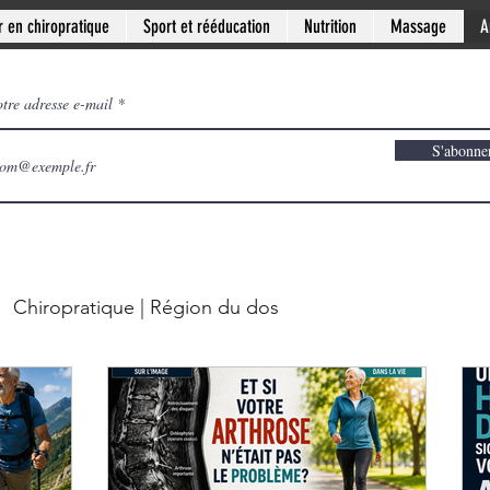
r en chiropratique
Sport et rééducation
Nutrition
Massage
A
otre adresse e-mail
S'abonne
Chiropratique | Région du dos
 Mythes en santé
Chiropratique | Articulations
chronique
Clinique PSB: Rive-sud de Montréal